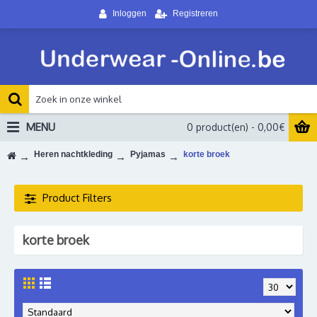
Inloggen
Registreren
MENU
0 product(en) - 0,00€
Heren nachtkleding
Pyjamas
korte broek
Product Filters
korte broek