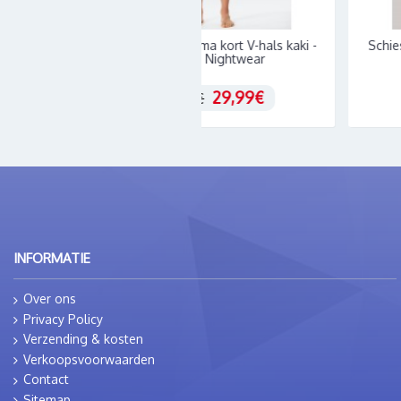
Schiesser H pyjama kort V-hals kaki -
Schiesser heren 
Fashion Nightwear
fresh Blu
29,99€
1
39,95€
INFORMATIE
Over ons
Privacy Policy
Verzending & kosten
Verkoopsvoorwaarden
Contact
Sitemap