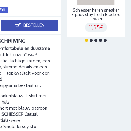
3XL
Schiesser heren sneaker
3-pack stay fresh Bluebird
- zwart
BESTELLEN
11,95€
CHRIJVING
omfortabele en duurzame
ntdek onze
Casual
ectie: luchtige katoen, een
, slimme details en een
ng – topkwaliteit voor een
t!
npyjama bestaat uit:
onkerblauw T-shirt met
 hals
hort met blauw patroon
e
SCHIESSER Casual
tials
-serie
e Single Jersey stof