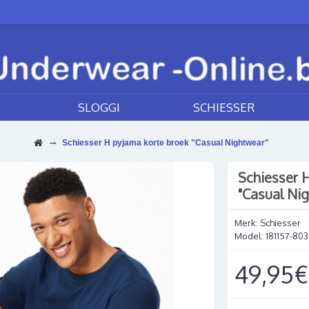
SLOGGI
SCHIESSER
Schiesser H pyjama korte broek "Casual Nightwear"
Schiesser 
"Casual Ni
Merk:
Schiesser
Model:
181157-803
49,95€