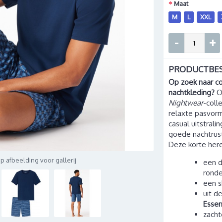
Maat
M
L
XXL
-
+
PRODUCTBES
Op zoek naar c
nachtkleding?
O
Nightwear
-coll
relaxte pasvorm
casual uitstrali
goede nachtrus
Deze korte here
op afbeelding voor gallerij
een d
ronde
een s
uit d
Essen
zacht