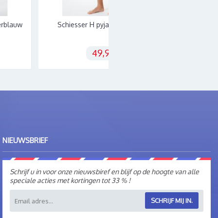
Schiesser H pyjama kort V-hals
Schiesser H pyjam
donkerblauw
49,95€
49,
NIEUWSBRIEF
Schrijf u in voor onze nieuwsbiref en blijf op de hoogte van alle
speciale acties met kortingen tot 33 % !
SCHRIJF MIJ IN.