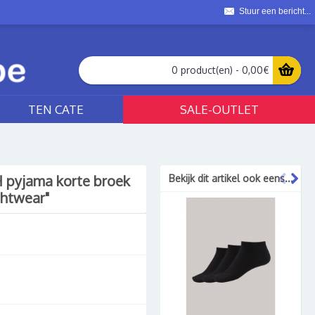
Stuur een bericht...
0 product(en) - 0,00€
TEN CATE
SALE-OUTLET
H pyjama korte broek
Bekijk dit artikel ook eens...
ghtwear"