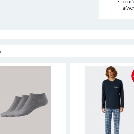
comfo
afwer
n
-20%