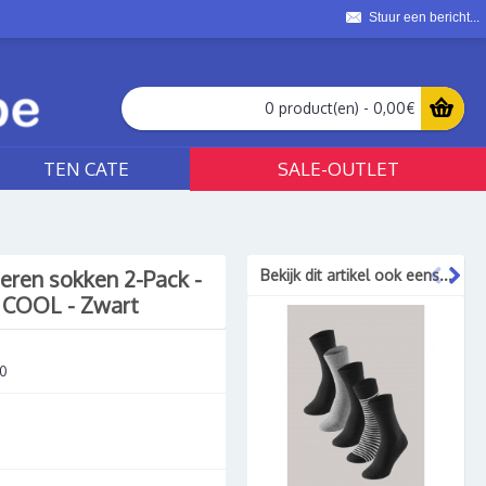
Stuur een bericht...
0 product(en) - 0,00€
TEN CATE
SALE-OUTLET
eren sokken 2-Pack -
Bekijk dit artikel ook eens...
 COOL - Zwart
00