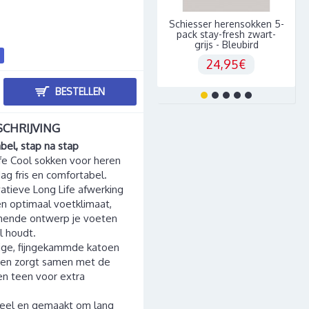
Schiesser herensokken 5-
pack stay-fresh zwart-
grijs - Bleubird
24,95€
BESTELLEN
CHRIJVING
abel, stap na stap
fe Cool sokken voor heren
 dag fris en comfortabel.
vatieve Long Life afwerking
en optimaal voetklimaat,
emende ontwerp je voeten
 houdt.
ge, fijngekammde katoen
n en zorgt samen met de
 en teen voor extra
ioneel en gemaakt om lang