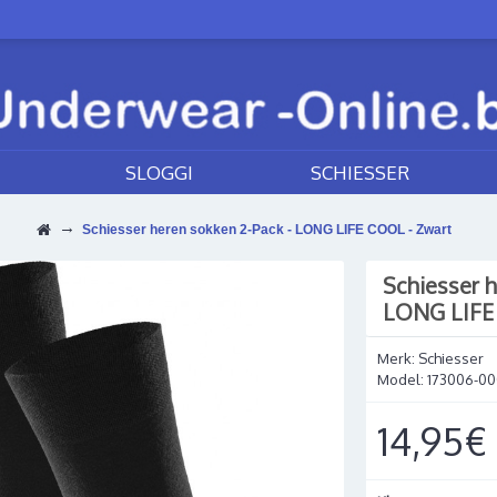
SLOGGI
SCHIESSER
Schiesser heren sokken 2-Pack - LONG LIFE COOL - Zwart
Schiesser h
LONG LIFE
Merk:
Schiesser
Model:
173006-0
14,95€