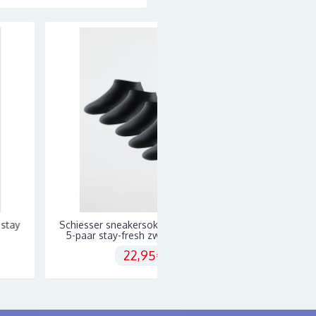
Schiesser sneakersokken voor heren
Schiesser Herensok
5-paar stay-fresh zwart-"Bleubird"
meerkleurig - B
22,95€
24,9