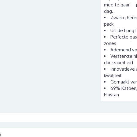
mee te gaan – 
dag.
Zwarte heren
pack
Uit de Long L
Perfecte pas
zones
Ademend voe
Versterkte h
duurzaamheid
Innovatieve 
kwaliteit
Gemaakt van
69% Katoen,
Elastan
n