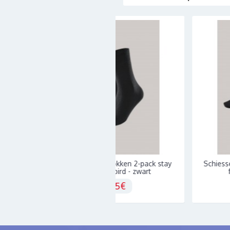
Schiesser herensokken 2-pack stay
Schiesser heren s
fresh - Bluebird - zwart
fresh Blue
11,95€
11