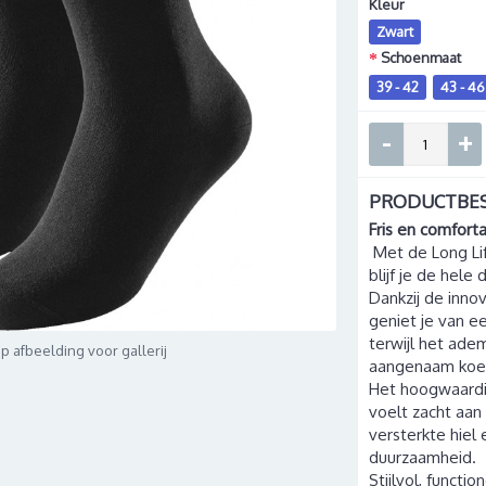
Kleur
Zwart
Schoenmaat
39 - 42
43 - 46
-
+
PRODUCTBES
Fris en comfort
Met de Long Li
blijf je de hele
Dankzij de inno
geniet je van e
terwijl het ad
op afbeelding voor gallerij
aangenaam koel
Het hoogwaardi
voelt zacht aa
versterkte hiel
duurzaamheid.
Stijlvol, funct