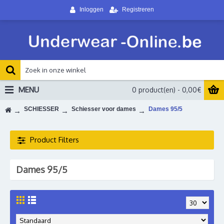
Inloggen
Registreren
MENU
0 product(en) - 0,00€
SCHIESSER
Schiesser voor dames
Dames 95/5
Product Filters
Dames 95/5