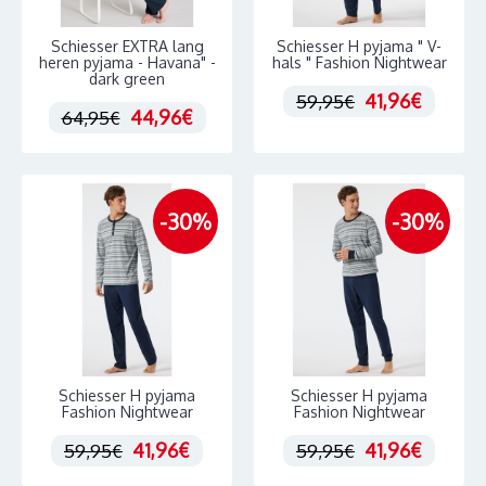
Schiesser EXTRA lang
Schiesser H pyjama " V-
heren pyjama - Havana" -
hals " Fashion Nightwear
dark green
41,96€
59,95€
44,96€
64,95€
-30%
-30%
Schiesser H pyjama
Schiesser H pyjama
Fashion Nightwear
Fashion Nightwear
41,96€
41,96€
59,95€
59,95€