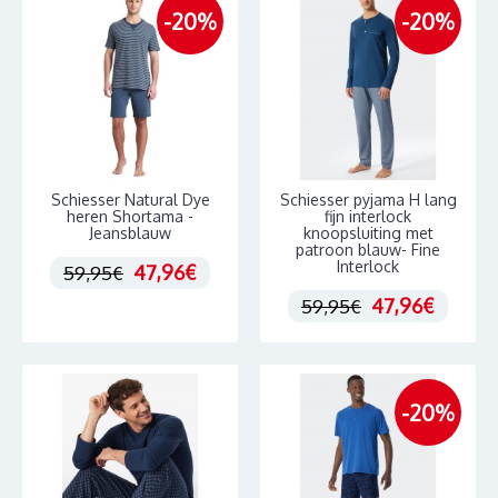
-20%
-20%
Schiesser Natural Dye
Schiesser pyjama H lang
heren Shortama -
fijn interlock
Jeansblauw
knoopsluiting met
patroon blauw- Fine
Interlock
47,96€
59,95€
47,96€
59,95€
-20%