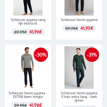
Schiesser pyjama lang
Schiesser heren pyjama
fijn interlock
41,95€
59,95€
41,96€
69,95€
-30%
-31%
Schiesser heren pyjama -
Schiesser heren pyjama
EXTRA been lengte
V hals extra lang - dark
green
41,96€
59,95€