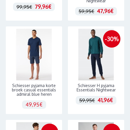
Nightwear
79,96€
99,95€
47,96€
59,95€
-30%
Schiesser pyjama korte
Schiesser H pyjama
broek casual essentials
Essentials Nightwear
admiral blue heren
41,96€
59,95€
49,95€