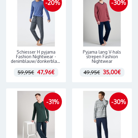
-20%
-30%
Schiesser H pyjama
Pyjama lang V-hals
Fashion Nightwear -
strepen Fashion
denimblauw/donkerblauw
Nightwear
47,96€
35,00€
59,95€
49,95€
-31%
-30%