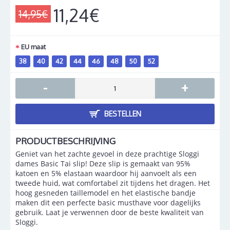
11,24€
14,95€
EU maat
38
40
42
44
46
48
50
52
-
+
BESTELLEN
PRODUCTBESCHRIJVING
Geniet van het zachte gevoel in deze prachtige Sloggi
dames Basic Tai slip! Deze slip is gemaakt van 95%
katoen en 5% elastaan waardoor hij aanvoelt als een
tweede huid, wat comfortabel zit tijdens het dragen. Het
hoog gesneden taillemodel en het elastische bandje
maken dit een perfecte basic musthave voor dagelijks
gebruik. Laat je verwennen door de beste kwaliteit van
Sloggi.