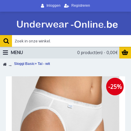
Inloggen
Registreren
MENU
0 product(en) - 0,00€
Sloggi Basic+ Tai - wit
-25%