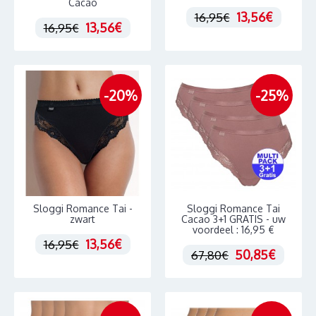
Cacao
13,56€
16,95€
13,56€
16,95€
-20%
-25%
Sloggi Romance Tai -
Sloggi Romance Tai
zwart
Cacao 3+1 GRATIS - uw
voordeel : 16,95 €
13,56€
16,95€
50,85€
67,80€