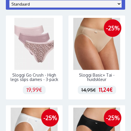
-25%
Sloggi Go Crush - High
Sloggi Basic+ Tai -
legs slips dames - 3-pack
huidskleur
19,99€
11,24€
14,95€
-25%
-25%