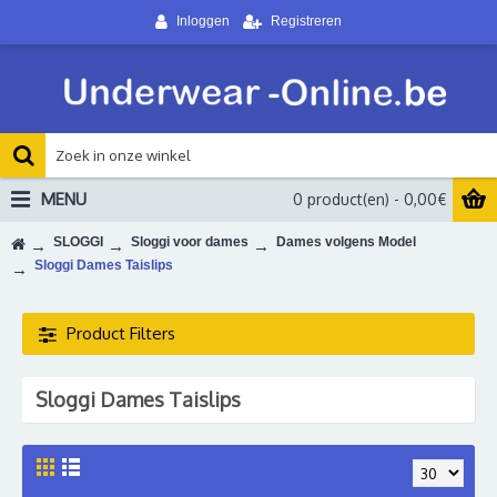
Inloggen
Registreren
MENU
0 product(en) - 0,00€
SLOGGI
Sloggi voor dames
Dames volgens Model
Sloggi Dames Taislips
Product Filters
Sloggi Dames Taislips