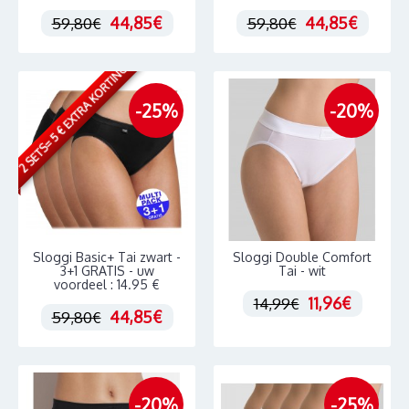
44,85€
44,85€
59,80€
59,80€
2 SETS= 5 € EXTRA KORTING
-25%
-20%
Sloggi Basic+ Tai zwart -
Sloggi Double Comfort
3+1 GRATIS - uw
Tai - wit
voordeel : 14.95 €
11,96€
14,99€
44,85€
59,80€
-20%
-25%